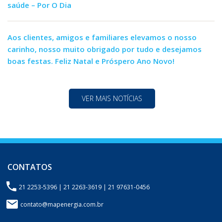
saúde – Por O Dia
Aos clientes, amigos e familiares elevamos o nosso
carinho, nosso muito obrigado por tudo e desejamos
boas festas. Feliz Natal e Próspero Ano Novo!
VER MAIS NOTÍCIAS
CONTATOS
21 2253-5396 | 21 2263-3619 | 21 97631-0456
contato@mapenergia.com.br