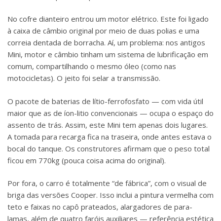
No cofre dianteiro entrou um motor elétrico. Este foi ligado
à caixa de câmbio original por meio de duas polias e uma
correia dentada de borracha. Aí, um problema: nos antigos
Mini, motor e câmbio tinham um sistema de lubrificação em
comum, compartilhando o mesmo óleo (como nas
motocicletas). O jeito foi selar a transmissão.
O pacote de baterias de lítio-ferrofosfato — com vida útil
maior que as de íon-litio convencionais — ocupa o espaço do
assento de trás. Assim, este Mini tem apenas dois lugares.
A tomada para recarga fica na traseira, onde antes estava o
bocal do tanque. Os construtores afirmam que o peso total
ficou em 770kg (pouca coisa acima do original).
Por fora, o carro é totalmente “de fábrica”, com o visual de
briga das versões Cooper. Isso inclui a pintura vermelha com
teto e faixas no capô prateados, alargadores de para-
lamas, além de quatro faróis auxiliares — referência estética