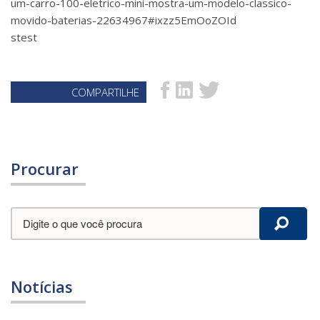
um-carro-100-eletrico-mini-mostra-um-modelo-classico-
movido-baterias-22634967#ixzz5EmOoZOId
stest
COMPARTILHE
Procurar
Notícias